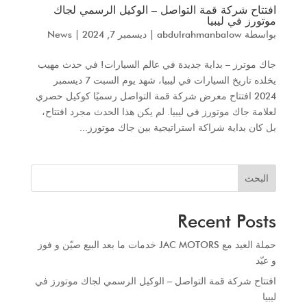
افتتاح شركة قمة التواصل – الوكيل الرسمي لجاك
موتورز في ليبيا
بواسطة
abdulrahmanbalow
|
ديسمبر 7, 2024
|
News
جاك موترز – بداية جديدة في عالم السيارات! في حدث مهيب
يخلده تاريخ السيارات في ليبيا، شهد يوم السبت 7 ديسمبر
2024 افتتاح معرض شركة قمة التواصل رسميًا كوكيل حصري
لعلامة جاك موتورز في ليبيا. لم يكن هذا الحدث مجرد افتتاح،
بل كان بداية شراكة استراتيجية بين جاك موتورز...
البحث
Recent Posts
حملة العيد مع JAC MOTORS خدمات ما بعد البيع صيّن و فوز
و عيّد
افتتاح شركة قمة التواصل – الوكيل الرسمي لجاك موتورز في
ليبيا