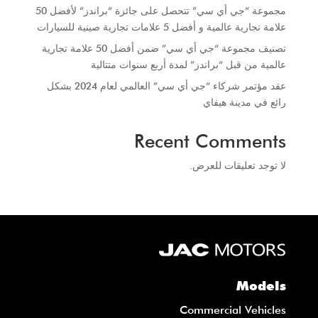
مجموعة “جي أي سي” تتحصل على جائزة “براندز” لأفضل 50
علامة تجارية عالمية و أفضل 5 علامات تجارية صينية للسيارات
تصنيف مجموعة “جي أي سي” ضمن أفضل 50 علامة تجارية
عالمية من قبل “براندز” لمدة أربع سنوات متتالية
عقد مؤتمر شركاء “جي أي سي” العالمي لعام 2024 بشكل
رائع في مدينة هيفاي
Recent Comments
لا توجد تعليقات للعرض.
Models
Commercial Vehicles