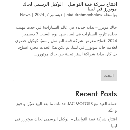
افتتاح شركة قمة التواصل – الوكيل الرسمي لجاك
موتورز في ليبيا
بواسطة
abdulrahmanbalow
|
ديسمبر 7, 2024
|
News
جاك موترز – بداية جديدة في عالم السيارات! في حدث مهيب
يخلده تاريخ السيارات في ليبيا، شهد يوم السبت 7 ديسمبر
2024 افتتاح معرض شركة قمة التواصل رسميًا كوكيل حصري
لعلامة جاك موتورز في ليبيا. لم يكن هذا الحدث مجرد افتتاح،
بل كان بداية شراكة استراتيجية بين جاك موتورز...
البحث
Recent Posts
حملة العيد مع JAC MOTORS خدمات ما بعد البيع صيّن و فوز
و عيّد
افتتاح شركة قمة التواصل – الوكيل الرسمي لجاك موتورز في
ليبيا