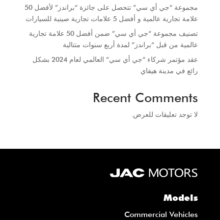
مجموعة “جي أي سي” تتحصل على جائزة “براندز” لأفضل 50
علامة تجارية عالمية و أفضل 5 علامات تجارية صينية للسيارات
تصنيف مجموعة “جي أي سي” ضمن أفضل 50 علامة تجارية
عالمية من قبل “براندز” لمدة أربع سنوات متتالية
عقد مؤتمر شركاء “جي أي سي” العالمي لعام 2024 بشكل
رائع في مدينة هيفاي
Recent Comments
لا توجد تعليقات للعرض.
Models
Commercial Vehicles